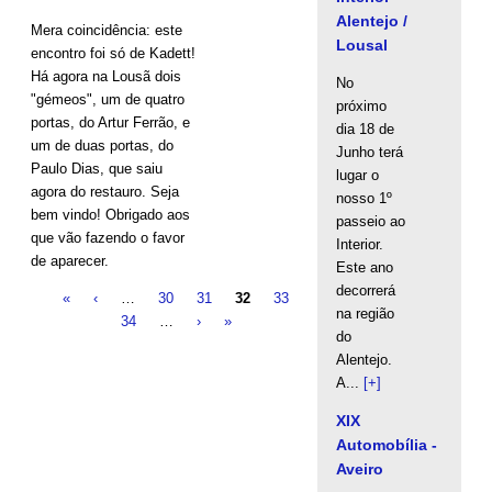
Alentejo /
Mera coincidência: este
Lousal
encontro foi só de Kadett!
Há agora na Lousã dois
No
"gémeos", um de quatro
próximo
portas, do Artur Ferrão, e
dia 18 de
um de duas portas, do
Junho terá
Paulo Dias, que saiu
lugar o
agora do restauro. Seja
nosso 1º
bem vindo! Obrigado aos
passeio ao
que vão fazendo o favor
Interior.
de aparecer.
Este ano
decorrerá
«
‹
…
30
31
32
33
Pages
na região
34
…
›
»
do
Alentejo.
A...
[+]
XIX
Automobília -
Aveiro