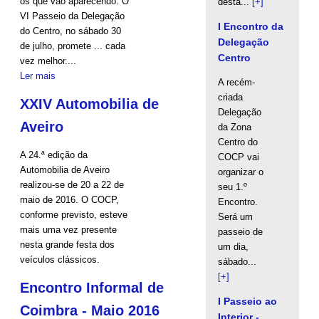
os que vão aparecendo. O
desta...
[+]
VI Passeio da Delegação
I Encontro da
do Centro, no sábado 30
Delegação
de julho, promete ... cada
Centro
vez melhor....
Ler mais
A recém-
criada
XXIV Automobilia de
Delegação
Aveiro
da Zona
Centro do
A 24.ª edição da
COCP vai
Automobilia de Aveiro
organizar o
realizou-se de 20 a 22 de
seu 1.º
maio de 2016. O COCP,
Encontro.
conforme previsto, esteve
Será um
mais uma vez presente
passeio de
nesta grande festa dos
um dia,
veículos clássicos.
sábado...
[+]
Encontro Informal de
I Passeio ao
Coimbra - Maio 2016
Interior -