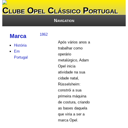
Clube Opel Clássico Portugal
Navigation
1862
Marca
Após vários anos a
História
trabalhar como
Em
operário
Portugal
metalúrgico, Adam
Opel inicia
atividade na sua
cidade natal,
Rüsselsheim:
constrói a sua
primeira máquina
de costura, criando
as bases daquela
que viria a ser a
marca Opel.