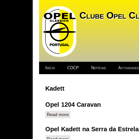
Clube Opel Cl
Início
COCP
Notícias
Actividades
Kadett
Opel 1204 Caravan
Read more
about Opel 1204 Caravan
Opel Kadett na Serra da Estrela
Read more
about Opel Kadett na Serra da Estr