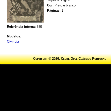
Suporte:
Digital
Cor:
Preto e branco
Páginas:
1
Referência interna:
880
Modelos:
Olympia
Copyright © 2026, Clube Opel Clássico Portugal