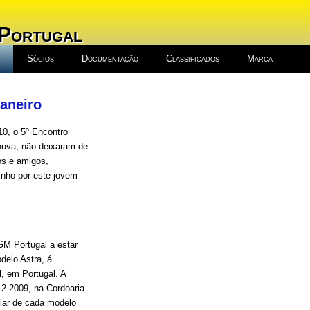
 Portugal
Sócios
Documentação
Classificados
Marca
Janeiro
10, o 5º Encontro
chuva, não deixaram de
os e amigos,
nho por este jovem
GM Portugal a estar
delo Astra, á
, em Portugal. A
12.2009, na Cordoaria
lar de cada modelo