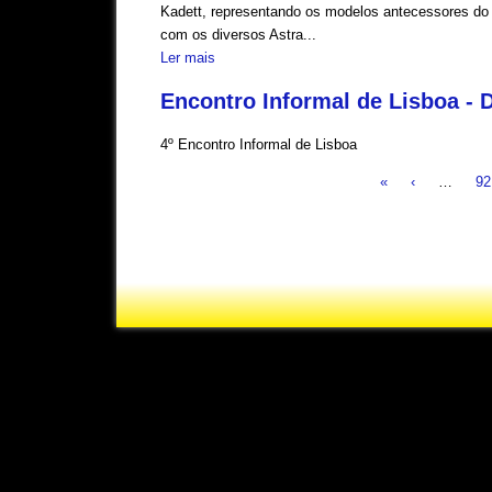
Kadett, representando os modelos antecessores do
com os diversos Astra...
Ler mais
Encontro Informal de Lisboa -
4º Encontro Informal de Lisboa
«
‹
…
92
Pages