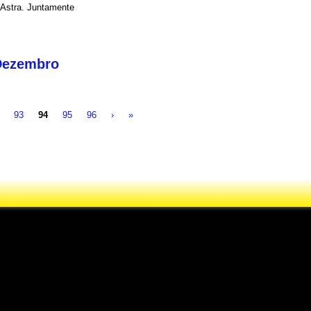
 Astra. Juntamente
 Dezembro
93
94
95
96
›
»