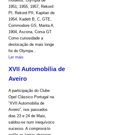
modelos; Olympia de
1951, 1955, 1957, Rekord
PI, Rekord PII, Kapitan de
1954, Kadett B, C, GTE,
Commodore GS, Manta A,
1904, Ascona, Corsa GT.
Como curiosidade a
deslocação de mais longe
foi do Olympa...
Ler mais
XVII Automobília de
Aveiro
A participação do Clube
Opel Clássico Portugal na
“XVII Automobilia de
Aveiro”, nos passados
dias 23 e 24 de Maio,
saldou-se num inequívoco
sucesso. A comprová-lo
estão as largas dezenas