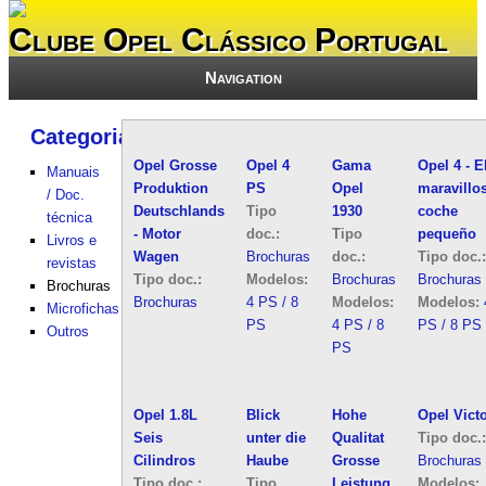
Clube Opel Clássico Portugal
Navigation
Categorias
Opel Grosse
Opel 4
Gama
Opel 4 - E
Manuais
Produktion
PS
Opel
maravillo
/ Doc.
Deutschlands
Tipo
1930
coche
técnica
- Motor
doc.:
Tipo
pequeño
Livros e
Wagen
Brochuras
doc.:
Tipo doc.
revistas
Tipo doc.:
Modelos:
Brochuras
Brochuras
Brochuras
Brochuras
4 PS / 8
Modelos:
Modelos:
Microfichas
PS
4 PS / 8
PS / 8 PS
Outros
PS
Opel 1.8L
Blick
Hohe
Opel Vict
Seis
unter die
Qualitat
Tipo doc.
Cilindros
Haube
Grosse
Brochuras
Tipo doc.:
Tipo
Leistung
Modelos: