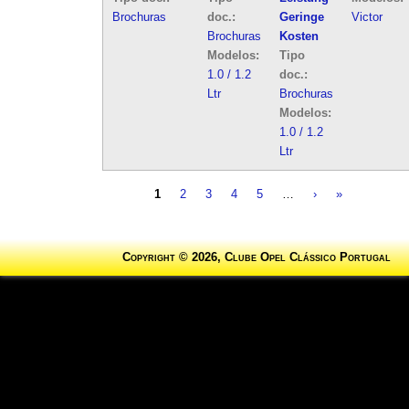
Brochuras
doc.:
Geringe
Victor
Brochuras
Kosten
Modelos:
Tipo
1.0 / 1.2
doc.:
Ltr
Brochuras
Modelos:
1.0 / 1.2
Ltr
1
2
3
4
5
…
›
»
Pages
Copyright © 2026, Clube Opel Clássico Portugal